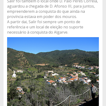
Salir foi também o local onde D. Paio Peres Correia,
aguardou a chegada de D. Afonso III, para juntos,
empreenderem a conquista do que ainda na
província estava em poder dos mouros.
A partir dai, Salir foi sempre um ponto de
referência e um local de eleição no suporte
necessário à conquista do Algarve.