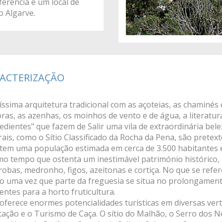
ferência e um local de
o Algarve.
ACTERIZAÇÃO
íssima arquitetura tradicional com as açoteias, as chaminés 
ras, as azenhas, os moinhos de vento e de água, a literatura
edientes" que fazem de Salir uma vila de extraordinária bel
ais, como o Sítio Classificado da Rocha da Pena, são pretex
 tem uma população estimada em cerca de 3.500 habitantes e
o tempo que ostenta um inestimável património histórico, 
robas, medronho, figos, azeitonas e cortiça. No que se ref
vo uma vez que parte da freguesia se situa no prolongament
entes para a horto fruticultura.
 oferece enormes potencialidades turísticas em diversas ve
tação e o Turismo de Caça. O sítio do Malhão, o Serro dos N