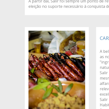
A partir dai, Salir foi sempre um ponto de re
eleição no suporte necessário à conquista d
CAR
A bel
as no
"ingr
natur
Salir
mesm
alfar
rele
excel
Salir
Habi