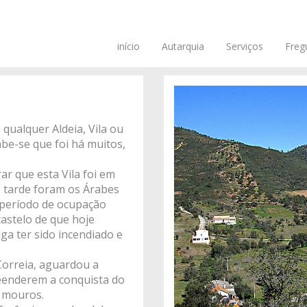
início
Autarquia
Serviços
Freg
 qualquer Aldeia, Vila ou
abe-se que foi há muitos,
r que esta Vila foi em
s tarde foram os Árabes
 período de ocupação
castelo de que hoje
ga ter sido incendiado e
 Correia, aguardou a
reenderem a conquista do
s mouros.