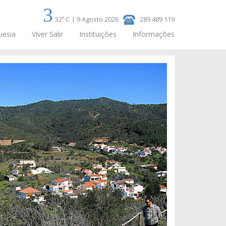
32º C
|
9 Agosto 2026
289 489 119
uesia
Viver Salir
Instituições
Informações